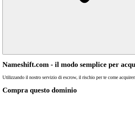
Nameshift.com - il modo semplice per acqu
Utilizzando il nostro servizio di escrow, il rischio per te come acquiren
Compra questo dominio