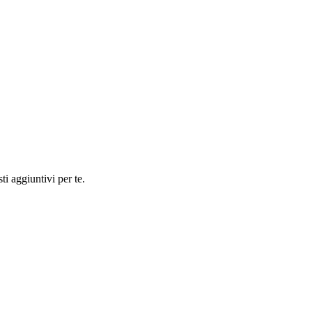
ti aggiuntivi per te.